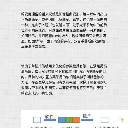
畸变用通俗的话来说就是图像扭曲变形，给人以中间凸出
（桶形畸变）或是凹陷（负畸变）感觉，这也属于像差的
一种，是由于入瞳（也就是人眼）处于光学系统中的前后
位置不同造成的。对球面镜片来说该像差是不可避免的，
如图所示，并且随着FOV的增大，边缘图像畸变会更加明
显。如图7所示，由于畸变的存在，双目重叠后的效果根
本无法正常观看。
但由于单镜片能够用来优化的参数极其有限，在满足提高
清晰度，增大FOV的情况下就很难同时满足消除畸变的目
的。目前的VR头盔方案采用的依旧是类似于消除色散的
方法，在图像呈现在使用者之前先做一次桶形畸变用以抵
消镜片带来的枕形畸变，从而使使用者感受不到由于镜片
畸变造成的不真实感。