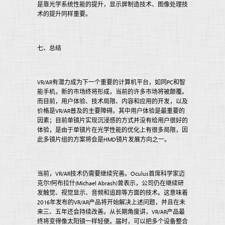
是靠光学系统性能的提升，显示屏制造技术、图像处理技
术的提升同样重要。
七、总结
VR/AR有潜力成为下一个重要的计算机平台，如同PC和智
能手机，新的市场终将形成，当前的许多市场将被颠覆。
而目前，用户体验、技术局限、内容和应用的开发，以及
价格是VR/AR普及的主要障碍。其中用户体验是最重要的
因素；目前单镜片实现沉浸感的方式并没有给用户很好的
体验，是由于单镜片在光学性能的优化上有很多局限，因
此多镜片组的方案将会是HMD镜片发展方向之一。
当前，VR/AR技术仍需要继续完善。Oculus首席科学家迈
克尔?阿布拉什(Michael Abrash)曾表示，公司仍在继续研
发触觉、视觉显示、音频和追踪等方面的技术。这意味着
2016年发布的VR/AR产品将开始解决上述问题，并且在未
来三、五年还会持续改善。从长期角度讲，VR/AR产品最
终将变得像太阳镜一样轻便。届时，可以把多个设备整合