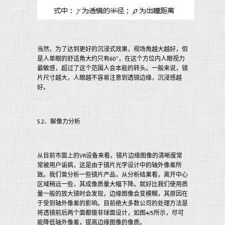
当然，为了达到更好的沉浸式效果，视场角越大越好，但
是人单眼的舒适角大约只有60°，在这个方位内人眼视力
最敏感，超过了这个范围人会本能的转头。一般来说，镜
片尺寸越大，人眼越不容易注意到透镜边缘，沉浸感越
好。
5.2、解像力分析
从目前市面上的VR设备来看，镜片边缘图像的清晰度常
常被用户诟病，这是由于镜片光学设计中的轴外像差所
致。我们曾分析一些镜片产品，从分析结果看，离开中心
区域稍远一些，其成像质量大幅下降。就好比我们使用质
量一般的放大镜时会发现，边缘图像会变模糊，其原因在
于受到轴外像差的影响。目前绝大多数公司的处理方法是
将透镜前后两个面都做非球面设计，如图4/5所示，尽可
能降低轴外像差，提高边缘图像的像质。