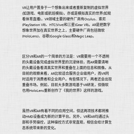
VR让用户置身于一个想象出来或者重新复制的虚拟世界
(如游戏、电影或航班模拟)，亦或是模拟真实的世界(如观
看体育直播)，VR领域主要的硬件厂商有Oculus、索尼
(PlayStation VR)、HTC(Vive)和三星(Gear VR)。AR是把数字
想象世界加在真实世界之上，主要硬件厂商包括微软
(HoloLens)、谷歌(Google Glass)和Magic Leap。
区分VR和AR的一个简单的方法是：VR需要用一个不透明
的头戴设备完成虚拟世界里的沉浸体验，而AR需要清晰
的头戴设备看清真实世界和重叠在上面的信息和图像。从
目前的观察来看，AR比较适合服务企业级用户，而VR同
时适用于消费者和企业用户。有些情况下，两者还会出现
重叠市场。例如，目前大多数游戏基于VR研发，但微软
也用HoloLens重新创作了《我的世界》这样的游戏。
虽然VR和AR有着不同的应用空间，但这两项技术都将推
动HMD设备成为新的计算平台。另外，VR和AR均通过头
部和手势操控，这种操控方式非常直观，相信会给计算生
态系统带来新的变化。