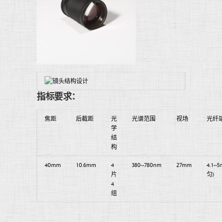
指标要求：
焦距
后截距
光
光谱范围
视场
光纤
学
结
构
40mm
10.6mm
4
380~780nm
27mm
4.1
片
匀)
4
组