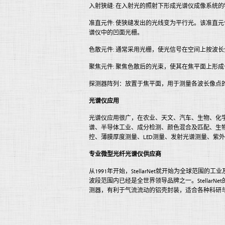
入射狭缝: 在入射光的照射下形成光谱仪成像系统
准直元件: 使狭缝发出的光线变为平行光。该准直
谱仪中的凹面光栅。
色散元件: 通常采用光栅，使光信号在空间上按波
聚焦元件: 聚焦色散后的光束，使其在焦平面上形
探测器阵列：放置于焦平面，用于测量各波长像点的
光谱仪应用
光谱仪应用很广，在农业、天文、汽车、生物、化
谱、半导体工业、成分检测、颜色混合及匹配、生
控、薄膜厚度测量、LED测量、发射光谱测量、紫
专业微型光纤光谱仪供应商
从1991年开始，StellarNet就开始为全球范围
波段范围内已经是全世界领导品牌之一。Stellar
测器，有利于气流流动的铝壳封装，适合各种科研