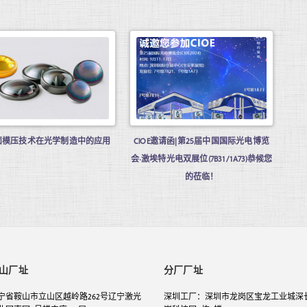
面模压技术在光学制造中的应用
CIOE邀请函|第25届中国国际光电博览
会·激埃特光电双展位(7B31/1A73)恭候您
的莅临！
山厂址
分厂厂址
宁省鞍山市立山区越岭路262号辽宁激光
深圳工厂：深圳市龙岗区宝龙工业城深