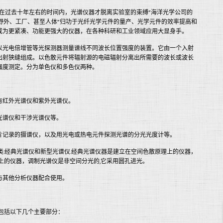
在过去十年左右的时间内，光谱仪器才脱离实验室的束缚”海洋光学公司的
展“进入野外、工厂、甚至人体”归功于光纤光学元件的量产、光学元件的效率提高和
成为更紧凑、功能更强大的仪器，在各种科研和工业领域应用大显身手。
以光电倍增管等光探测器测量谱线不同波长位置强度的装置。它由一个入射
出射狭缝组成。以色散元件将辐射源的电磁辐射分离出所需要的波长或波长
强度测定。分为单色仪和多色仪两种。
有红外光谱仪和紫外光谱仪。
光谱仪和干涉光谱仪等。
片记录的摄谱仪，以及用光电或热电元件探测光谱的分光光度计等。
类:经典光谱仪和新型光谱仪.经典光谱仪器是建立在空间色散原理上的仪器，
上的仪器，调制光谱仪是非空间分光的,它采用圆孔进光。
与其他分析仪器配合使用。
包括以下几个主要部分：