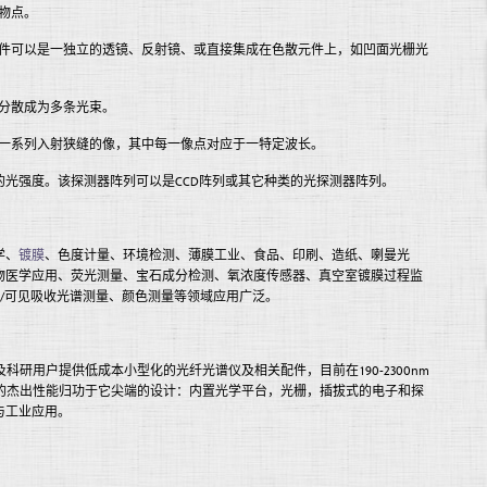
的物点。
元件可以是一独立的透镜、反射镜、或直接集成在色散元件上，如凹面光栅光
长分散成为多条光束。
成一系列入射狭缝的像，其中每一像点对应于一特定波长。
光强度。该探测器阵列可以是CCD阵列或其它种类的光探测器阵列。
学、
镀膜
、色度计量、环境检测、薄膜工业、食品、印刷、造纸、喇曼光
物医学应用、荧光测量、宝石成分检测、氧浓度传感器、真空室镀膜过程监
外/可见吸收光谱测量、颜色测量等领域应用广泛。
的工业及科研用户提供低成本小型化的光纤光谱仪及相关配件，目前在190-2300nm
Net的杰出性能归功于它尖端的设计：内置光学平台，光栅，插拔式的电子和探
与工业应用。