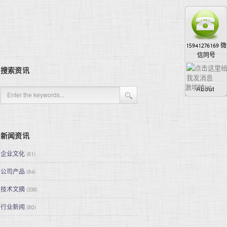
15941276169 微
信同号
搜索资讯
激埃特jat
新闻资讯
企业文化
(81)
公司产品
(84)
技术文摘
(338)
行业新闻
(80)