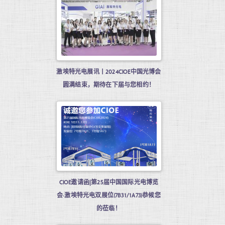
激埃特光电展讯丨2024CIOE中国光博会
圆满结束，期待在下届与您相约！
CIOE邀请函|第25届中国国际光电博览
会·激埃特光电双展位(7B31/1A73)恭候您
的莅临！