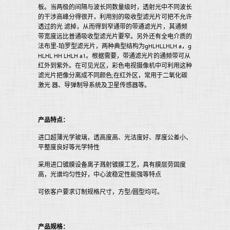
板。当两极的间隔与波长同数量级时，透射光中不同波长
的干涉高峰分得很开，利用别的吸收型滤光片可把不允许
透过的光 滤掉，从而得到窄通带的带通滤光片，其通频
带宽度远比普通吸收型滤光片要窄。另外还有全电介质的
法布里-珀罗型滤光片，两种典型结构为gHLHLLHLH a，g
HLHL HH LHLH a1。根据需要，带通滤光片的通频带可从
红外到紫外。在可见光区，彩色电视摄像机中可利用这种
滤光片把像分离成不同颜色;在红外区，常用于二氧化碳
激光 器、导弹制导系统及卫星传感器等。
产品特点：
进口超薄光学玻璃，透高度高、光洁度好、厚度公差小、
平整度良好等光学特性
采用进口镀膜设备离子溅射镀膜工艺，具有膜层劳固度
高，光谱均匀性好，中心波稳定性能强等特点
可依客户要求订制规格尺寸，方型/圆型均可。
产品规格：