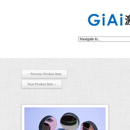
Previous Product Item
Next Product Item