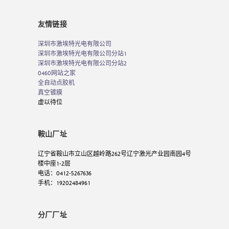
友情链接
深圳市激埃特光电有限公司
深圳市激埃特光电有限公司分站1
深圳市激埃特光电有限公司分站2
0460网站之家
全自动点胶机
真空镀膜
虚以待位
鞍山厂址
辽宁省鞍山市立山区越岭路262号辽宁激光产业园南园4号
楼中座1-2层
电话：0412-5267636
手机：19202484961
分厂厂址